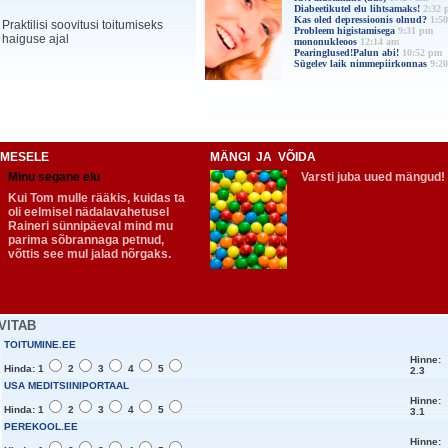
Diabeetikutel elu lihtsamaks!
2:32 
Kas oled depressioonis olnud?
1:5
Praktilisi soovitusi toitumiseks
Probleem higistamisega
9:31 pm
haiguse ajal
mononukleoos
12:14 am
Pearinglused!Palun abi!
10:52 pm
Sügelev laik nimmepiirkonnas
9:2
NIMESELE
MÄNGI JA VÕIDA
Minu segane elu
Varsti juba uued mängud!
Kui Tom mulle rääkis, kuidas ta
oli eelmisel nädalavahetusel
Raineri sünnipäeval mind mu
parima sõbrannaga petnud,
võttis see mul jalad nõrgaks.
VITAB
TOITUMINE.EE
Hinne:
Hinda: 1
2
3
4
5
2.3
USA MEDITSIINIPORTAAL
Hinne:
Hinda: 1
2
3
4
5
3.1
PEREKOOL.EE
Hinne: