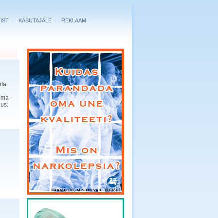
IST
KASUTAJALE
REKLAAM
hta
 oma
dus.