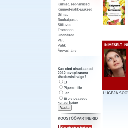
Külmetused-viirused
Küüned-nahk-juuksed
Silmad
Suuhaigused
Sõltuvus
Tromboos
Unehäired
Valu
INIMESELT I
Vähk
Ärevushäire
Kas oled olnud aastal
2012 tavapärasest
tihedamini haige?
EI
Pigem mitte
LUGEJA SOO
Jah
Ei ole peaaegu
kunagi haige
KOOSTÖÖPARTNERID