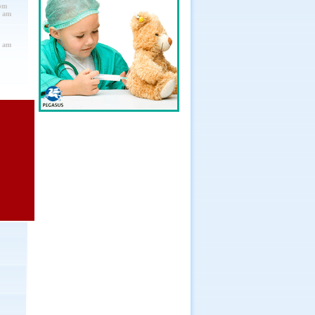
pm
0 am
0 am