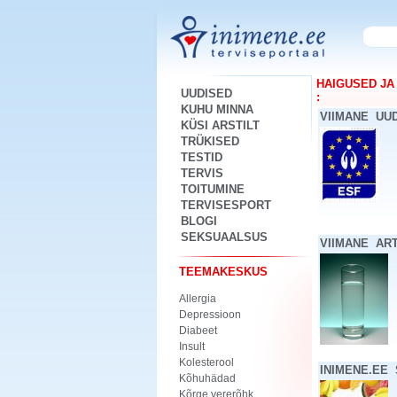
HAIGUSED JA
UUDISED
:
KUHU MINNA
VIIMANE UU
KÜSI ARSTILT
TRÜKISED
TESTID
TERVIS
TOITUMINE
TERVISESPORT
BLOGI
SEKSUAALSUS
VIIMANE AR
TEEMAKESKUS
Allergia
Depressioon
Diabeet
Insult
Kolesterool
INIMENE.EE
Kõhuhädad
Kõrge vererõhk