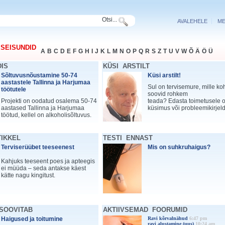
Otsi...
AVALEHELE
ME
 SEISUNDID
A
B
C
D
E
F
G
H
I
J
K
L
M
N
O
P
Q
R
S
Z
T
U
V
W
Õ
Ä
Ö
Ü
DIS
KÜSI ARSTILT
Sõltuvusnõustamine 50-74
Küsi arstilt!
aastastele Tallinna ja Harjumaa
Sul on tervisemure, mille ko
töötutele
soovid rohkem
Projekti on oodatud osalema 50-74
teada? Edasta toimetusele
aastased Tallinna ja Harjumaa
küsimus või probleemikirjel
töötud, kellel on alkoholisõltuvus.
TIKKEL
TESTI ENNAST
Terviserüübet teeseenest
Mis on suhkruhaigus?
Kahjuks teeseent poes ja apteegis
ei müüda – seda antakse käest
kätte nagu kingitust.
 SOOVITAB
AKTIIVSEMAD FOORUMID
Haigused ja toitumine
Ravi kõrvalnähud
6:47 pm
ravi alustamine (uus)
10:24 am