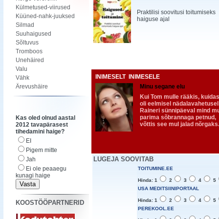
Külmetused-viirused
Praktilisi soovitusi toitumiseks
Küüned-nahk-juuksed
haiguse ajal
Silmad
Suuhaigused
Sõltuvus
Tromboos
Unehäired
Valu
INIMESELT INIMESELE
Vähk
Ärevushäire
Minu segane elu
Kui Tom mulle rääkis, kuidas
oli eelmisel nädalavahetusel
Raineri sünnipäeval mind m
parima sõbrannaga petnud,
Kas oled olnud aastal
võttis see mul jalad nõrgaks
2012 tavapärasest
tihedamini haige?
EI
Pigem mitte
LUGEJA SOOVITAB
Jah
Ei ole peaaegu
TOITUMINE.EE
kunagi haige
Hinda: 1
2
3
4
5
USA MEDITSIINIPORTAAL
Hinda: 1
2
3
4
5
KOOSTÖÖPARTNERID
PEREKOOL.EE