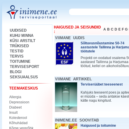
HAIGUSED JA SEISUNDID
A
B
C
D
E
F
G
UUDISED
:
KUHU MINNA
VIIMANE UUDIS
KÜSI ARSTILT
Sõltuvusnõustamine 50-74
TRÜKISED
aastastele Tallinna ja Harjum
TESTID
töötutele
TERVIS
Projekti on oodatud osalema 5
TOITUMINE
aastased Tallinna ja Harjumaa
töötud, kellel on alkoholisõltuv
TERVISESPORT
BLOGI
SEKSUAALSUS
VIIMANE ARTIKKEL
Terviserüübet teeseenest
TEEMAKESKUS
Kahjuks teeseent poes ja apte
ei müüda – seda antakse käes
Allergia
kätte nagu kingitust.
Depressioon
Diabeet
Insult
Kolesterool
INIMENE.EE SOOVITAB
Kõhuhädad
Haigused ja toitumine
Kõrge vererõhk