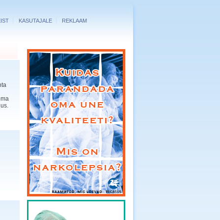
IST
KASUTAJALE
REKLAAM
hta
 oma
dus.