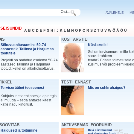
Otsi...
AVALEHELE
ME
 SEISUNDID
A
B
C
D
E
F
G
H
I
J
K
L
M
N
O
P
Q
R
S
Z
T
U
V
W
Õ
Ä
Ö
Ü
DIS
KÜSI ARSTILT
Sõltuvusnõustamine 50-74
Küsi arstilt!
aastastele Tallinna ja Harjumaa
Sul on tervisemure, mille ko
töötutele
soovid rohkem
Projekti on oodatud osalema 50-74
teada? Edasta toimetusele
aastased Tallinna ja Harjumaa
küsimus või probleemikirjel
töötud, kellel on alkoholisõltuvus.
TIKKEL
TESTI ENNAST
Terviserüübet teeseenest
Mis on suhkruhaigus?
Kahjuks teeseent poes ja apteegis
ei müüda – seda antakse käest
kätte nagu kingitust.
 SOOVITAB
AKTIIVSEMAD FOORUMID
Haigused ja toitumine
Ravi kõrvalnähud
6:47 pm
ravi alustamine (uus)
10:24 am