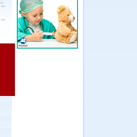
pm
0 am
0 am