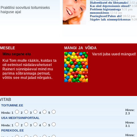
Diabeetikutel elu lihtsamaks!
2:32 
Kas oled depressioonis olnud?
1:5
Praktilisi soovitusi toitumiseks
Probleem higistamisega
9:31 pm
haiguse ajal
mononukleoos
12:14 am
Pearinglused!Palun abi!
10:52 pm
Sügelev laik nimmepiirkonnas
9:2
NIMESELE
MÄNGI JA VÕIDA
Minu segane elu
Varsti juba uued mängud!
Kui Tom mulle rääkis, kuidas ta
oli eelmisel nädalavahetusel
Raineri sünnipäeval mind mu
parima sõbrannaga petnud,
võttis see mul jalad nõrgaks.
VITAB
TOITUMINE.EE
Hinne:
Hinda: 1
2
3
4
5
2.3
USA MEDITSIINIPORTAAL
Hinne:
Hinda: 1
2
3
4
5
3.1
PEREKOOL.EE
Hinne: