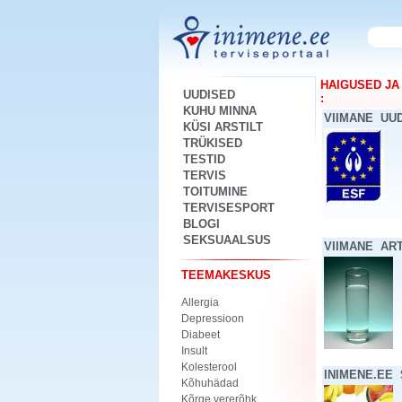
HAIGUSED JA
UUDISED
:
KUHU MINNA
VIIMANE UU
KÜSI ARSTILT
TRÜKISED
TESTID
TERVIS
TOITUMINE
TERVISESPORT
BLOGI
SEKSUAALSUS
VIIMANE AR
TEEMAKESKUS
Allergia
Depressioon
Diabeet
Insult
Kolesterool
INIMENE.EE
Kõhuhädad
Kõrge vererõhk