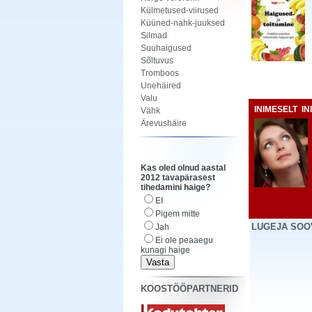
Külmetused-viirused
Küüned-nahk-juuksed
Silmad
Suuhaigused
Sõltuvus
Tromboos
Unehäired
Valu
INIMESELT I
Vähk
Ärevushäire
Kas oled olnud aastal
2012 tavapärasest
tihedamini haige?
EI
Pigem mitte
LUGEJA SOO
Jah
Ei ole peaaegu
kunagi haige
KOOSTÖÖPARTNERID