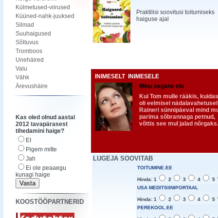
Külmetused-viirused
Praktilisi soovitusi toitumiseks
Küüned-nahk-juuksed
haiguse ajal
Silmad
Suuhaigused
Sõltuvus
Tromboos
Unehäired
Valu
INIMESELT INIMESELE
Vähk
Ärevushäire
Minu segane elu
Kui Tom mulle rääkis, kuidas
oli eelmisel nädalavahetusel
Raineri sünnipäeval mind m
parima sõbrannaga petnud,
Kas oled olnud aastal
võttis see mul jalad nõrgaks
2012 tavapärasest
tihedamini haige?
EI
Pigem mitte
LUGEJA SOOVITAB
Jah
Ei ole peaaegu
TOITUMINE.EE
kunagi haige
Hinda: 1
2
3
4
5
USA MEDITSIINIPORTAAL
Hinda: 1
2
3
4
5
KOOSTÖÖPARTNERID
PEREKOOL.EE