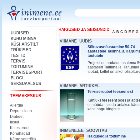
HAIGUSED JA SEISUNDID
A
B
C
D
E
F
G
UUDISED
:
KUHU MINNA
VIIMANE UUDIS
KÜSI ARSTILT
Sõltuvusnõustamine 50-74
TRÜKISED
aastastele Tallinna ja Harjum
TESTID
töötutele
TERVIS
Projekti on oodatud osalema 5
TOITUMINE
aastased Tallinna ja Harjumaa
töötud, kellel on alkoholisõltuv
TERVISESPORT
BLOGI
SEKSUAALSUS
VIIMANE ARTIKKEL
Terviserüübet teeseenest
TEEMAKESKUS
Kahjuks teeseent poes ja apte
ei müüda – seda antakse käes
Allergia
kätte nagu kingitust.
Depressioon
Diabeet
Insult
Kolesterool
INIMENE.EE SOOVITAB
Kõhuhädad
Haigused ja toitumine
Kõrge vererõhk