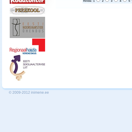
Hinda: 1
2
3
4
5
© 2009-2012 inimene.ee