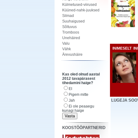
Külmetused-viirused
Küüned-nahk-juuksed
Silmad
Suuhaigused
Sõltuvus
Tromboos
Unehäired
Valu
INIMESELT I
Vähk
Ärevushäire
Kas oled olnud aastal
2012 tavapärasest
tihedamini haige?
EI
Pigem mitte
LUGEJA SOO
Jah
Ei ole peaaegu
kunagi haige
KOOSTÖÖPARTNERID