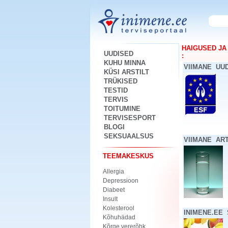
HAIGUSED JA
UUDISED
:
KUHU MINNA
VIIMANE UU
KÜSI ARSTILT
TRÜKISED
TESTID
TERVIS
TOITUMINE
TERVISESPORT
BLOGI
SEKSUAALSUS
VIIMANE AR
TEEMAKESKUS
Allergia
Depressioon
Diabeet
Insult
Kolesterool
INIMENE.EE
Kõhuhädad
Kõrge vererõhk