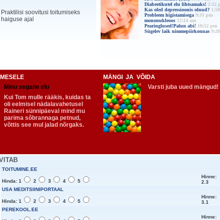
Diabeetikutel elu lihtsamaks!
2:32 
Kas oled depressioonis olnud?
1:5
Praktilisi soovitusi toitumiseks
Probleem higistamisega
9:31 pm
haiguse ajal
mononukleoos
12:14 am
Pearinglused!Palun abi!
10:52 pm
Sügelev laik nimmepiirkonnas
9:2
NIMESELE
MÄNGI JA VÕIDA
Minu segane elu
Varsti juba uued mängud!
Kui Tom mulle rääkis, kuidas ta
oli eelmisel nädalavahetusel
Raineri sünnipäeval mind mu
parima sõbrannaga petnud,
võttis see mul jalad nõrgaks.
VITAB
TOITUMINE.EE
Hinne:
Hinda: 1
2
3
4
5
2.3
USA MEDITSIINIPORTAAL
Hinne:
Hinda: 1
2
3
4
5
3.1
PEREKOOL.EE
Hinne: