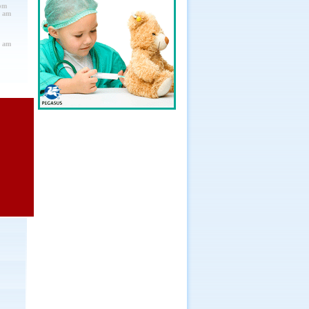
pm
0 am
0 am