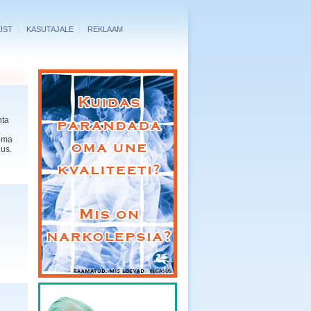
IST
KASUTAJALE
REKLAAM
hta
 oma
dus.