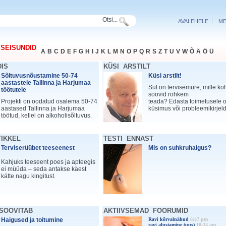
Otsi...
AVALEHELE
ME
 SEISUNDID
A
B
C
D
E
F
G
H
I
J
K
L
M
N
O
P
Q
R
S
Z
T
U
V
W
Õ
Ä
Ö
Ü
DIS
KÜSI ARSTILT
Sõltuvusnõustamine 50-74
Küsi arstilt!
aastastele Tallinna ja Harjumaa
Sul on tervisemure, mille ko
töötutele
soovid rohkem
Projekti on oodatud osalema 50-74
teada? Edasta toimetusele
aastased Tallinna ja Harjumaa
küsimus või probleemikirjel
töötud, kellel on alkoholisõltuvus.
TIKKEL
TESTI ENNAST
Terviserüübet teeseenest
Mis on suhkruhaigus?
Kahjuks teeseent poes ja apteegis
ei müüda – seda antakse käest
kätte nagu kingitust.
 SOOVITAB
AKTIIVSEMAD FOORUMID
Haigused ja toitumine
Ravi kõrvalnähud
6:47 pm
ravi alustamine (uus)
10:24 am