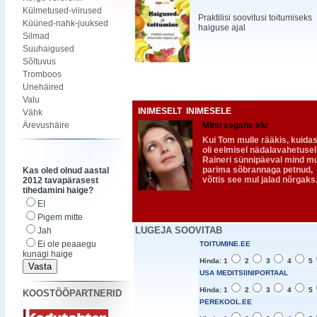
Külmetused-viirused
Praktilisi soovitusi toitumiseks
Küüned-nahk-juuksed
haiguse ajal
Silmad
Suuhaigused
Sõltuvus
Tromboos
Unehäired
Valu
INIMESELT INIMESELE
Vähk
Ärevushäire
Minu segane elu
Kui Tom mulle rääkis, kuidas
oli eelmisel nädalavahetusel
Raineri sünnipäeval mind m
parima sõbrannaga petnud,
Kas oled olnud aastal
võttis see mul jalad nõrgaks
2012 tavapärasest
tihedamini haige?
EI
Pigem mitte
LUGEJA SOOVITAB
Jah
Ei ole peaaegu
TOITUMINE.EE
kunagi haige
Hinda: 1
2
3
4
5
USA MEDITSIINIPORTAAL
Hinda: 1
2
3
4
5
KOOSTÖÖPARTNERID
PEREKOOL.EE