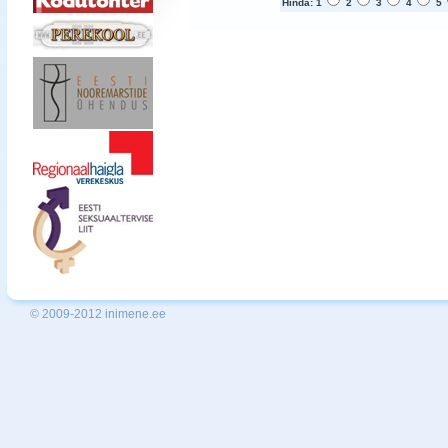
Hinda: 1
2
3
4
5
© 2009-2012 inimene.ee