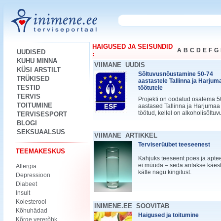
HAIGUSED JA SEISUNDID
A
B
C
D
E
F
G
UUDISED
:
KUHU MINNA
VIIMANE UUDIS
KÜSI ARSTILT
Sõltuvusnõustamine 50-74
TRÜKISED
aastastele Tallinna ja Harjum
TESTID
töötutele
TERVIS
Projekti on oodatud osalema 5
TOITUMINE
aastased Tallinna ja Harjumaa
töötud, kellel on alkoholisõltuv
TERVISESPORT
BLOGI
SEKSUAALSUS
VIIMANE ARTIKKEL
Terviserüübet teeseenest
TEEMAKESKUS
Kahjuks teeseent poes ja apte
ei müüda – seda antakse käes
Allergia
kätte nagu kingitust.
Depressioon
Diabeet
Insult
Kolesterool
INIMENE.EE SOOVITAB
Kõhuhädad
Haigused ja toitumine
Kõrge vererõhk